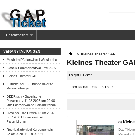
Gesamtansicht
VERANSTALTUNGEN
>
Kleines Theater GAP
Musik im Pfaffenwinkel Wieskirche
Kleines Theater GA
Klassik Sommerfestival Ettal 2026
Es gibt 1 Ticket.
Kleines Theater GAP
Kulturbeutel - U1 Bühne diverse
am Richard-Strauss Platz
Veranstaltungen
DEERisch - Bayerische
Powerparty 11.08.2026 um 20:00
Uhr Festzeltwoche Partenkirchen
Oesch's - die Dritten 13.08.2026
um 19:00 Uhr im Festzelt
Partenkirchen
a) Klein
Rockballaden bei Kerzenschein -
Das " klein
03.09.2026 um 19:00 Uhr
Partenkirch