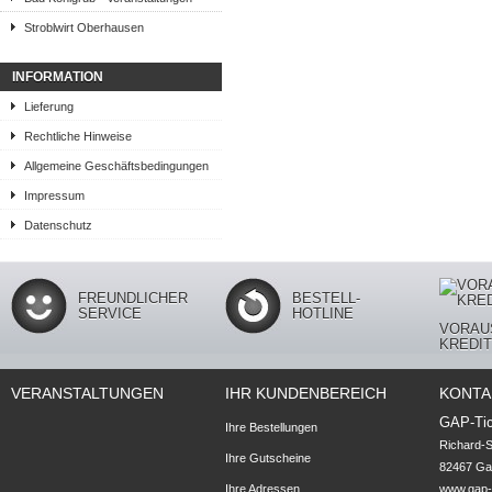
Stroblwirt Oberhausen
INFORMATION
Lieferung
Rechtliche Hinweise
Allgemeine Geschäftsbedingungen
Impressum
Datenschutz
FREUNDLICHER
BESTELL-
SERVICE
HOTLINE
VORAU
KREDI
VERANSTALTUNGEN
IHR KUNDENBEREICH
KONTA
GAP-Tic
Ihre Bestellungen
Richard-S
Ihre Gutscheine
82467 Gar
Ihre Adressen
www.gap-t