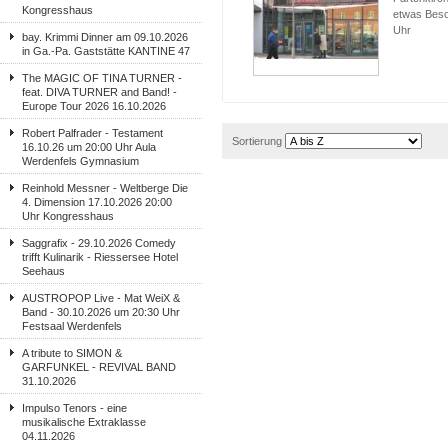
Kongresshaus
etwas Beso
Uhr
bay. Krimmi Dinner am 09.10.2026
in Ga.-Pa. Gaststätte KANTINE 47
The MAGIC OF TINA TURNER -
feat. DIVA TURNER and Band! -
Europe Tour 2026 16.10.2026
Robert Palfrader - Testament
Sortierung
16.10.26 um 20:00 Uhr Aula
Werdenfels Gymnasium
Reinhold Messner - Weltberge Die
4. Dimension 17.10.2026 20:00
Uhr Kongresshaus
Saggrafix - 29.10.2026 Comedy
trifft Kulinarik - Riessersee Hotel
Seehaus
AUSTROPOP Live - Mat WeiX &
Band - 30.10.2026 um 20:30 Uhr
Festsaal Werdenfels
A tribute to SIMON &
GARFUNKEL - REVIVAL BAND
31.10.2026
Impulso Tenors - eine
musikalische Extraklasse
04.11.2026