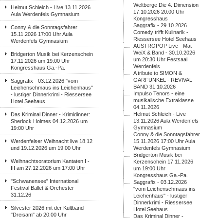
Weltberge Die 4. Dimension
Helmut Schleich - Live 13.11.2026
17.10.2026 20:00 Uhr
Aula Werdenfels Gymnasium
Kongresshaus
Saggrafix - 29.10.2026
Conny & die Sonntagsfahrer
Comedy trifft Kulinarik -
15.11.2026 17:00 Uhr Aula
Riessersee Hotel Seehaus
Werdenfels Gymnasium
AUSTROPOP Live - Mat
WeiX & Band - 30.10.2026
Bridgerton Musik bei Kerzenschein
um 20:30 Uhr Festsaal
17.11.2026 um 19:00 Uhr
Werdenfels
Kongresshaus Ga.-Pa.
A tribute to SIMON &
GARFUNKEL - REVIVAL
Saggrafix - 03.12.2026 "vom
BAND 31.10.2026
Leichenschmaus ins Leichenhaus"
Impulso Tenors - eine
- lustiger Dinnerkrimi - Riessersee
musikalische Extraklasse
Hotel Seehaus
04.11.2026
Helmut Schleich - Live
Das Kriminal Dinner - Krimidinner:
13.11.2026 Aula Werdenfels
Sherlock Holmes 04.12.2026 um
Gymnasium
19:00 Uhr
Conny & die Sonntagsfahrer
Werdenfelser Weihnacht live 18.12
15.11.2026 17:00 Uhr Aula
und 19.12.2026 um 19:00 Uhr
Werdenfels Gymnasium
Bridgerton Musik bei
Weihnachtsoratorium Kantaten I -
Kerzenschein 17.11.2026
III am 27.12.2026 um 17:00 Uhr
um 19:00 Uhr
Kongresshaus Ga.-Pa.
"Schwanensee" International
Saggrafix - 03.12.2026
Festival Ballet & Orchester
"vom Leichenschmaus ins
31.12.26
Leichenhaus" - lustiger
Dinnerkrimi - Riessersee
Silvester 2026 mit der Kultband
Hotel Seehaus
"Dreisam" ab 20:00 Uhr
Das Kriminal Dinner -