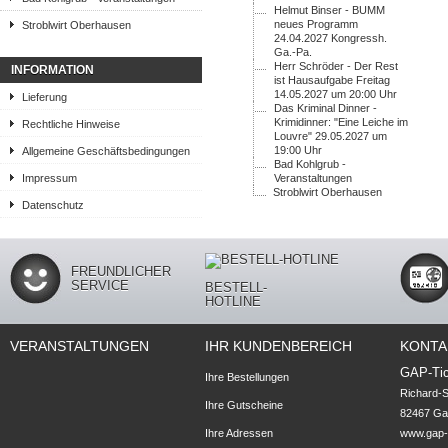
Helmut Binser - BUMM
neues Programm
Stroblwirt Oberhausen
24.04.2027 Kongressh.
Ga.-Pa.
Herr Schröder - Der Rest
INFORMATION
ist Hausaufgabe Freitag
14.05.2027 um 20:00 Uhr
Lieferung
Das Kriminal Dinner -
Krimidinner: "Eine Leiche im
Rechtliche Hinweise
Louvre" 29.05.2027 um
19:00 Uhr
Allgemeine Geschäftsbedingungen
Bad Kohlgrub -
Impressum
Veranstaltungen
Stroblwirt Oberhausen
Datenschutz
FREUNDLICHER
SERVICE
BESTELL-
HOTLINE
VERANSTALTUNGEN
IHR KUNDENBEREICH
KONTA
GAP-Tic
Ihre Bestellungen
Richard-S
Ihre Gutscheine
82467 Gar
Ihre Adressen
www.gap-t