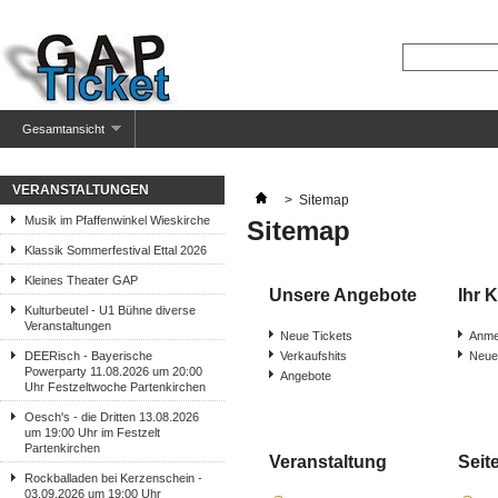
Gesamtansicht
VERANSTALTUNGEN
>
Sitemap
Musik im Pfaffenwinkel Wieskirche
Sitemap
Klassik Sommerfestival Ettal 2026
Kleines Theater GAP
Unsere Angebote
Ihr 
Kulturbeutel - U1 Bühne diverse
Veranstaltungen
Neue Tickets
Anme
DEERisch - Bayerische
Verkaufshits
Neues
Powerparty 11.08.2026 um 20:00
Angebote
Uhr Festzeltwoche Partenkirchen
Oesch's - die Dritten 13.08.2026
um 19:00 Uhr im Festzelt
Partenkirchen
Veranstaltung
Seit
Rockballaden bei Kerzenschein -
03.09.2026 um 19:00 Uhr