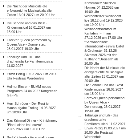
Krimidinner: Sherlock
Die Nacht der Musicals-die
Holmes 04.12.2026 um
erfolgsreichte Musicalgala aller
19:00 Uhr
Zeiten 13.01.2027 um 20:00 Uhr
Werdenfelser Weihnacht
live 18.12 und 19.12.2026
Die Schöne und das Biest -
um 19:00 Uhr
Kindermusical 16.01.2027 um
Weihnachtsoratorium
15:00 Uhr
Kantaten I - III am
27.12.2026 um 17:00 Uhr
Forever Queen perfomend by
"Schwanensee"
Queen Alice - Donnerstag,
International Festival Ballet
28.01.2027 19:30 Uhr
& Orchester 31.12.26
Silvester 2026 mit der
Tabaluga und Lilli - das
Kultband "Dreisam" ab
drachenstarke Familienmusical
20:00 Uhr
11.02.2027
Die Nacht der Musicals-die
erfolgsreichte Musicalgala
Erwin Pelzig 19.03.2027 um 20:00
aller Zeiten 13.01.2027 um
Uhr Festsaal Werdenfels
20:00 Uhr
Die Schöne und das Biest -
Helmut Binser - BUMM neues
Kindermusical 16.01.2027
Programm 24.04.2027 Kongressh.
um 15:00 Uhr
Ga.-Pa.
Forever Queen perfomend
by Queen Alice -
Herr Schröder - Der Rest ist
Donnerstag, 28.01.2027
Hausaufgabe Freitag 14.05.2027
19:30 Uhr
um 20:00 Uhr
Tabaluga und Lilli - das
drachenstarke
Das Kriminal Dinner - Krimidinner:
Familienmusical 11.02.2027
"Eine Leiche im Louvre"
Erwin Pelzig 19.03.2027 um
29.05.2027 um 19:00 Uhr
20:00 Uhr Festsaal
Werdenfels
Bad Kohlgrub - Veranstaltungen