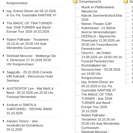
Gesamtansicht
St
Kongresshaus
Musik im Pfaffenwinkel
bay. Krimmi Dinner am 09.10.2026
Wieskirche
in Ga.-Pa. Gaststätte KANTINE 47
Klassik Sommerfestival Ettal
2026
The MAGIC OF TINA TURNER -
Kleines Theater GAP
feat. DIVA TURNER and Band! -
Kulturbeutel - U1 Bühne
Europe Tour 2026 16.10.2026
diverse Veranstaltungen
DEERisch - Bayerische
Robert Palfrader - Testament
Powerparty 11.08.2026 um
16.10.26 um 20:00 Uhr Aula
20:00 Uhr Festzeltwoche
Werdenfels Gymnasium
Partenkirchen
Oesch's - die Dritten
Reinhold Messner - Weltberge Die
13.08.2026 um 19:00 Uhr im
4. Dimension 17.10.2026 20:00
Festzelt Partenkirchen
Uhr Kongresshaus
Rockballaden bei
Kerzenschein - 03.09.2026
Saggrafix - 29.10.2026 Comedy
um 19:00 Uhr
trifft Kulinarik - Riessersee Hotel
Kongresshaus
Seehaus
bay. Krimmi Dinner am
09.10.2026 in Ga.-Pa.
AUSTROPOP Live - Mat WeiX &
Gaststätte KANTINE 47
Band - 30.10.2026 um 20:30 Uhr
The MAGIC OF TINA
Festsaal Werdenfels
TURNER - feat. DIVA
TURNER and Band! -
A tribute to SIMON &
Europe Tour 2026
GARFUNKEL - REVIVAL BAND
16.10.2026
31.10.2026
Robert Palfrader -
Testament 16.10.26 um
Impulso Tenors - eine
20:00 Uhr Aula Werdenfels
musikalische Extraklasse
Gymnasium
04.11.2026
Reinhold Messner -