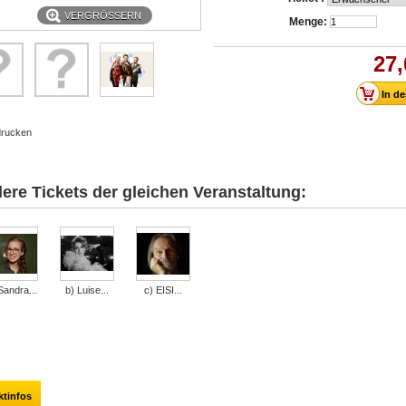
VERGRÖSSERN
Menge:
27,
rucken
ere Tickets der gleichen Veranstaltung:
Sandra...
b) Luise...
c) EISI...
ktinfos