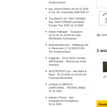
Kongresshaus
bay. Krimmi Dinner am 09.10.2026
in Ga.-Pa. Gaststätte KANTINE 47
The MAGIC OF TINA TURNER -
feat. DIVA TURNER and Band! -
Europe Tour 2026 16.10.2026
Robert Palfrader - Testament
Ausd
16.10.26 um 20:00 Uhr Aula
Werdenfels Gymnasium
Reinhold Messner - Weltberge Die
4. Dimension 17.10.2026 20:00
3 and
Uhr Kongresshaus
Saggrafix - 29.10.2026 Comedy
trifft Kulinarik - Riessersee Hotel
Seehaus
AUSTROPOP Live - Mat WeiX &
Band - 30.10.2026 um 20:30 Uhr
a) 
Festsaal Werdenfels
A tribute to SIMON &
GARFUNKEL - REVIVAL BAND
31.10.2026
Impulso Tenors - eine
musikalische Extraklasse
04.11.2026
Produ