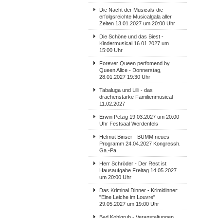
Die Nacht der Musicals-die
erfolgsreichte Musicalgala aller
Zeiten 13.01.2027 um 20:00 Uhr
Die Schöne und das Biest -
Kindermusical 16.01.2027 um
15:00 Uhr
Forever Queen perfomend by
Queen Alice - Donnerstag,
28.01.2027 19:30 Uhr
Tabaluga und Lilli - das
drachenstarke Familienmusical
11.02.2027
Erwin Pelzig 19.03.2027 um 20:00
Uhr Festsaal Werdenfels
Helmut Binser - BUMM neues
Programm 24.04.2027 Kongressh.
Ga.-Pa.
Herr Schröder - Der Rest ist
Hausaufgabe Freitag 14.05.2027
um 20:00 Uhr
Das Kriminal Dinner - Krimidinner:
"Eine Leiche im Louvre"
29.05.2027 um 19:00 Uhr
Bad Kohlgrub - Veranstaltungen