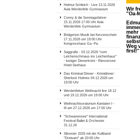
Helmut Schleich - Live 13.11.2026
Wir f
Aula Werdenfels Gymnasium
"Oa-M
Conny & die Sonntagsfahrer
15.11.2026 17:00 Uhr Aula
Edmun
Werdenfels Gymnasium
immer
mehr 
Bridgerton Musik bei Kerzenschein
finan
17.11.2026 um 19:00 Uhr
selbs
Kongresshaus Ga.-Pa.
Weg v
first!“
Saggrafix - 03.12.2026 "vom
Leichenschmaus ins Leichenhaus"
- lustiger Dinnerkrimi - Riessersee
Hotel Seehaus
Das Kriminal Dinner - Krimidinner:
Sherlock Holmes 04.12.2026 um
19:00 Uhr
Werdenfelser Weihnacht live 18.12
und 19.12.2026 um 19:00 Uhr
Weihnachtsoratorium Kantaten I -
III am 27.12.2026 um 17:00 Uhr
"Schwanensee" International
Festival Ballet & Orchester
31.12.26
Silvester 2026 mit der Kultband
"Dreisam" ab 20:00 Uhr