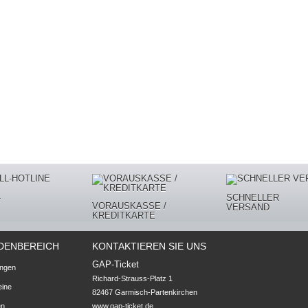
-
SCHNELLER
VORAUSKASSE /
VERSAND
KREDITKARTE
DENBEREICH
KONTAKTIEREN SIE UNS
GAP-Ticket
ungen
Richard-Strauss-Platz 1

eine
82467 Garmisch-Partenkirchen

en
www.gap-ticket.de