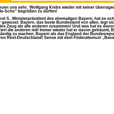
reuen uns sehr, Wolfgang Krebs wieder mit seiner überrag
o-Scho" begrüßen zu dürfen!
d S., Ministerpräsident des ehemaligen Bayern, hat es sc
 gewusst: Bayern, das beste Bundesland von allen, legt si
ins Zeug als alle anderen zusammen! Und was hat es davo
ziert die anderen mit! Immer wieder hat er davon geträumt, 
tändig zu machen. Bayern als das England der Bundesrepu
on Rest-Deutschland! Sense mit dem Föderalismus! „Bava