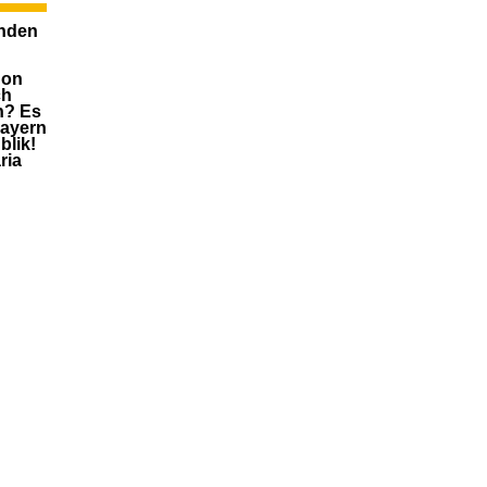
enden
hon
ch
n? Es
Bayern
blik!
ria